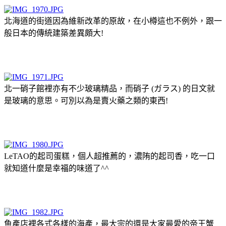
北海道的街道因為維新改革的原故，在小樽這也不例外，跟一
般日本的傳統建築差異頗大!
北一硝子館裡亦有不少玻璃精品，而硝子 (ガラス) 的日文就
是玻璃的意思。可別以為是賣火藥之類的東西!
LeTAO的起司蛋糕，個人超推薦的，濃陏的起司香，吃一口
就知道什麼是幸福的味道了^^
魚產店裡各式各樣的海產，最大宗的還是大家最愛的帝王蟹