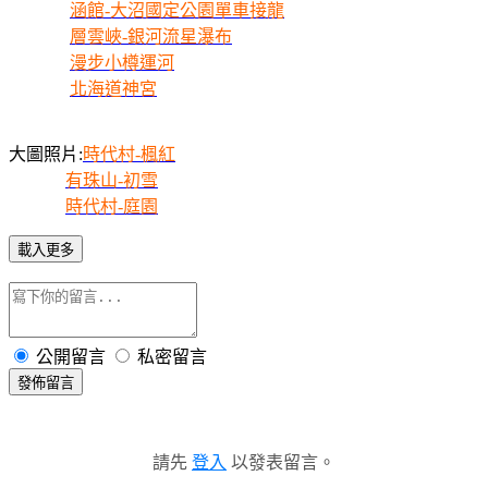
涵館-大沼國定公園單車接龍
層雲峽-銀河流星瀑布
漫步小樽運河
北海道神宮
大圖照片:
時代村-楓紅
有珠山-初雪
時代村-庭園
載入更多
公開留言
私密留言
發佈留言
請先
登入
以發表留言。