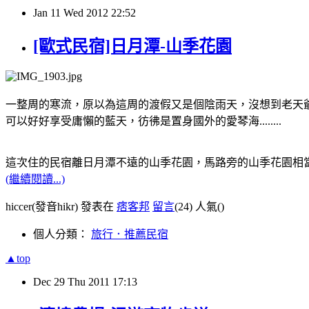
Jan
11
Wed
2012
22:52
[歐式民宿]日月潭-山季花園
一整周的寒流，原以為這周的渡假又是個陰雨天，沒想到老天
可以好好享受庸懶的藍天，彷彿是置身國外的愛琴海........
這次住的民宿離日月潭不遠的山季花園，馬路旁的山季花園相當
(繼續閱讀...)
hiccer(發音hikr) 發表在
痞客邦
留言
(24)
人氣(
)
個人分類：
旅行．推薦民宿
▲top
Dec
29
Thu
2011
17:13