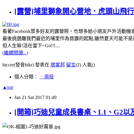
[露營]埔里獅象開心營地．虎頭山飛
看著Facebook眾多好友的露營照，也想多給小朋友戶外活動機
最後挑選離我們最近的埔里作為首露的起點,雖然夏天可能不是
但人生嘛!活在當下~Go!!!....
(繼續閱讀...)
hiccer(發音hikr) 發表在
痞客邦
留言
(2)
人氣(
)
個人分類：
．南投
▲top
Jan
21
Sat
2017
01:49
[開箱]巧迪兒童成長書桌、L1、G2以