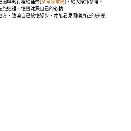
蘭嶼的行程給補齊(
參考序章篇
)，給大家作參考。
在旅途裡，慢慢沈澱自己的心情。
地方，強迫自己放慢腳步，才能看見蘭嶼真正的美麗!