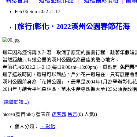
網誌首頁
│
婚禮記錄作品
│
婚禮攝影價格
│
蘭嶼
Feb
06
Sun
2022
21:17
[旅行]彰化．2022溪州公園春節花海
過年因為疫情再次升溫，取消了原定的露營行程，趁著年假短
當然距離只有幾公里的溪州公園成為最佳的散心地方。
春節花展2022.2.1~2.13(每日9:00am~18:00pm)，重點是
"免門票
過了這段時間，還是可以到訪。戶外花卉還是在，只有展館會
溪州公園前身為「花博公園」，最早是2004年1月為舉辦彰
2014年再結合平地森林區、苗木生產專區擴大至123公頃後改
(繼續閱讀...)
hiccer(發音hikr) 發表在
痞客邦
留言
(0)
人氣(
)
個人分類：
．彰化