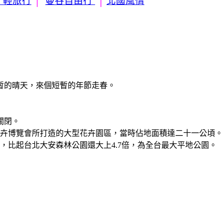
 輕旅行
│
曼谷自由行
│
北國風情
暫的晴天，來個短暫的年節走春。
"
關閉。
化花卉博覽會所打造的大型花卉園區，當時佔地面積達二十一公頃。
稱，比起台北大安森林公園還大上4.7倍，為全台最大平地公園。