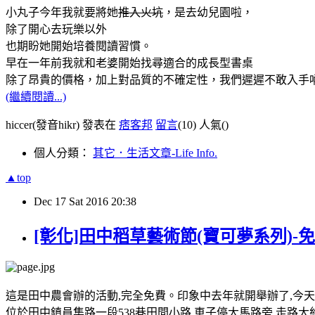
小丸子今年我就要將她
推入火坑
，是去幼兒園啦，
除了開心去玩樂以外
也期盼她開始培養閱讀習慣。
早在一年前我就和老婆開始找尋適合的成長型書桌
除了昂貴的價格，加上對品質的不確定性，我們遲遲不敢入手
(繼續閱讀...)
hiccer(發音hikr) 發表在
痞客邦
留言
(10)
人氣(
)
個人分類：
其它．生活文章-Life Info.
▲top
Dec
17
Sat
2016
20:38
[彰化]田中稻草藝術節(寶可夢系列)-
這是田中農會辦的活動,完全免費。印象中去年就開舉辦了,今
位於田中鎮員集路一段538巷田間小路,車子停大馬路旁,走路大約10