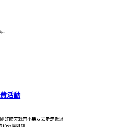
吶~
免費活動
天剛好晴天就帶小朋友去走走逛逛.
分鐘可到.....