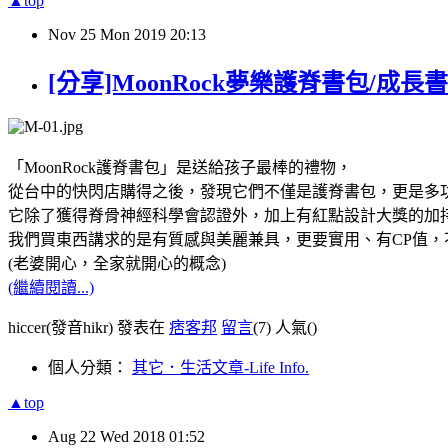
▲top
Nov
25
Mon
2019
20:13
[分享]MoonRock夢樂護脊書包/成長
「MoonRock護脊書包」是送給孩子最棒的禮物，
從台中的快閃店購得之後，發現它們不僅是護脊書包，更是多功
它除了獲得脊骨神經科學會認證外，加上有紅點設計大獎的加持
我們買東西講求的是有質感與美麗兼具，更要實用、有CP值
(老婆開心，全家就開心的概念)
(繼續閱讀...)
hiccer(發音hikr) 發表在
痞客邦
留言
(7)
人氣(
)
個人分類：
其它．生活文章-Life Info.
▲top
Aug
22
Wed
2018
01:52