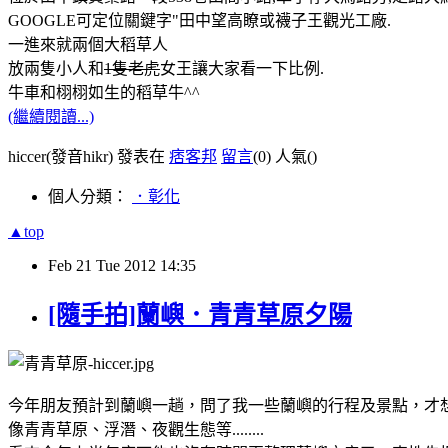
GOOGLE可定位關鍵字"田中望高瞭或襪子王觀光工廠.
一進來就兩個大稻草人
放兩隻小人和
1
隻老虎
女王讓大家看一下比例.
牛車和栩栩如生的稻草牛^^
(繼續閱讀...)
hiccer(發音hikr) 發表在
痞客邦
留言
(0)
人氣(
)
個人分類：
．彰化
▲top
Feb
21
Tue
2012
14:35
[隨手拍]蘭嶼．青青草原夕陽
今年朋友預計到蘭嶼一趟，問了我一些蘭嶼的行程及景點，才想起有
像青青草原、浮潛、夜觀生態等........