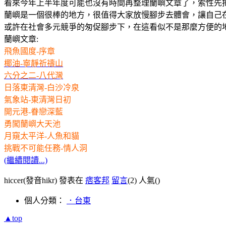
看來今年上半年度可能也沒有時間再整理蘭嶼文章了，索性先把
蘭嶼是一個很棒的地方，很值得大家放慢腳步去體會，讓自己
或許在社會多元競爭的匆促腳步下，在這看似不是那麼方便的
蘭嶼文章:
飛魚國度-序章
椰油-寧靜祈禱山
六分之二-八代灣
日落東清灣-白沙冷泉
氣象站-東清灣日初
開元港-眷戀深藍
勇闖蘭嶼大天池
月窺太平洋-人魚和貓
挑戰不可能任務-情人洞
(繼續閱讀...)
hiccer(發音hikr) 發表在
痞客邦
留言
(2)
人氣(
)
個人分類：
．台東
▲top