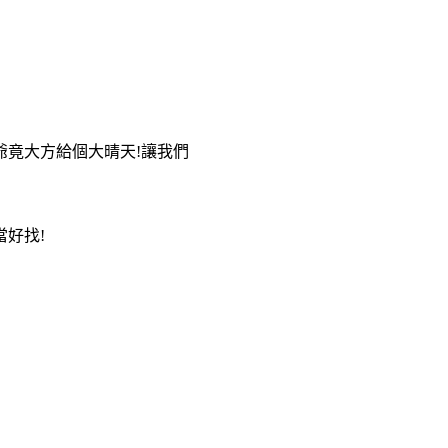
爺竟大方給個大晴天!讓我們
好找!