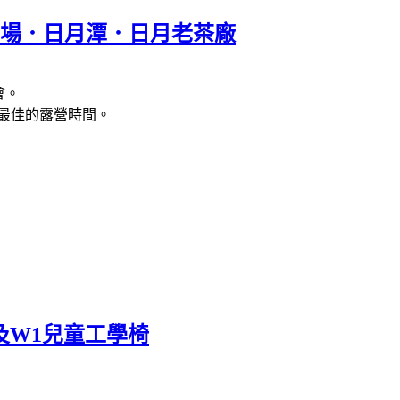
行場．日月潭．日月老茶廠
會。
最佳的露營時間。
及W1兒童工學椅