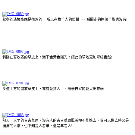
秋冬的清境夜晚是很冷的， 所以在牧羊人的笛聲下，瞬間走的連個羊影也沒有!
斜陽在畜牧區的草皮上，灑下金黃色陽光，讓此的草地更加翠綠盎然!
步道上方的開放草皮上，亦有愛狗人士，帶著自家的愛犬出來玩。
隔天一大早的青青草原，沒有人的青青草原雖美卻不能進去，等可以進去時又是
滿滿的人潮，也不知是人看羊，還是羊看人!