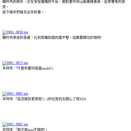
欄杆內的棉羊，正在享受庸懶的午后，面對著中央山脈連峰美景，這等奢侈的享
受，
卻下綿羊們每天必作的事。
欄杆內草皮的長度，比割草機割過的還平整。這都要歸功於牠吧!
羊咩咩:「什麼你要叫我當model?」
羊咩咩:「這怎麼好意思呢?」(你也笑的太開心了吧XD)
羊咩咩:「剛才那post不錯吧!」