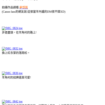
拍攝作品請看:
夢想篇
(Canon fans的網友說:這張當羊內爐的DM很不錯XD)
步道盡頭，往羊角村的路上!
換上紅衣牚的落雨松。
羊角村的招牌還真可愛!