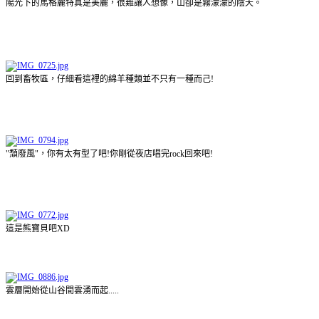
陽光下的馬格麗特真是美麗，很難讓人想像，山卻是霧濛濛的陰天。
回到畜牧區，仔細看這裡的綿羊種類並不只有一種而己!
"頹廢風"，你有太有型了吧!你剛從夜店唱完rock回來吧!
這是熊寶貝吧XD
雲層開始從山谷間雲湧而起.....