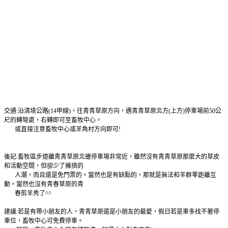
交通:沿清境公路(14甲線)，往青青草原方向，遇青青草原北方(上方)停車場前50公
尺的轉彎處，右轉即可至畜牧中心。
或直接注意畜牧中心或羊角村方向即可!
後記:畜牧區步道離青青草原北邊停車場非常近，雖然沒有青青草原那麼大的草皮
和活動空間，但卻少了擁擠的
人潮，而且還是免門票的。當然也是有缺點的，那就是無法和羊群零距離互
動。當然也沒有青春草原的青
春剪羊秀了^^
建議:若是有帶小朋友的人，青青草原還是小朋友的最愛，假日若是車多找不著停
車位，畜牧中心可免費停車。