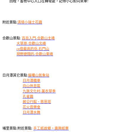
回程，畜牧中心入口在轉彎處，記得小心對向來車!
附近景點:
清境小瑞士花園
合歡山景點:
百岳入門-合歡山主峰
大草原-合歡山北峰
cp值最高的岳-石門山
視野遼闊的-合歡山東峰
日月潭其它景點:
貓囒山氣象站
日月潭纜車
向山休息區
九族文化村-薰衣草季
孔雀園
蔣公行館、慈恩塔
花火音樂會
日月潭水舞
埔里景點:附近景點:
手工紙故鄉。廣興紙寮