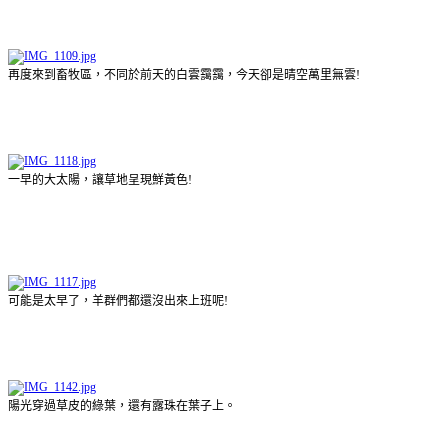
再度來到畜牧區，不同於前天的白雲靄靄，今天卻是晴空萬里無雲!
一早的大太陽，讓草地呈現鮮黃色!
可能是太早了，羊群們都還沒出來上班呢!
陽光穿過草皮的綠葉，還有露珠在葉子上。