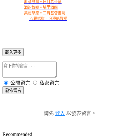
紅茶故鄉。日月老茶廠
酒的故鄉。埔里酒廠
美麗草原。三育基督書院
心靈橋樑。浪漫紙教堂
載入更多
公開留言
私密留言
發佈留言
請先
登入
以發表留言。
Recommended