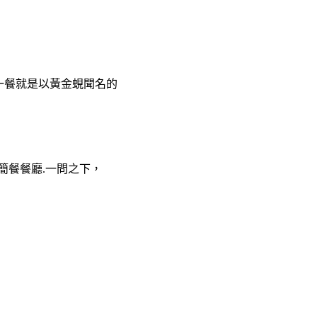
第一餐就是以黃金蜆聞名的
簡餐餐廳.一問之下，