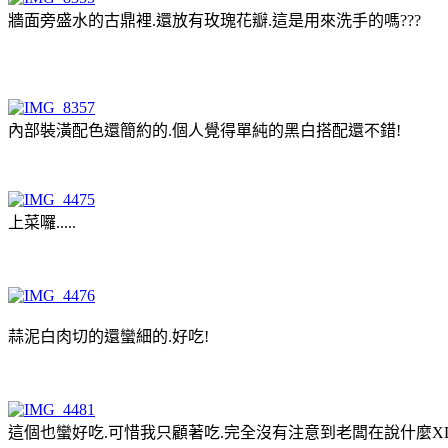
牆面旁盛水的古鼎裡.還放有玫瑰花瓣.這是用來洗手的嗎???
內部裝潢配色還簡約的.個人覺得單純的黑白搭配還不錯!
上菜囉.....
蒜泥白肉切的還蠻細的.好吃!
這個也蠻好吃.可惜我只顧著吃.完全沒有注意到老闆在說什麼XD..