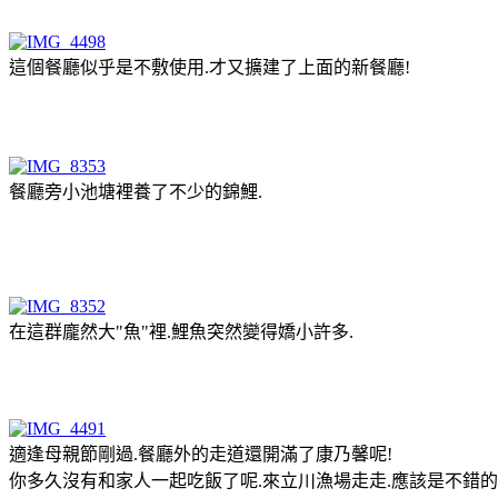
這個餐廳似乎是不敷使用.才又擴建了上面的新餐廳!
餐廳旁小池塘裡養了不少的錦鯉.
在這群龐然大"魚"裡.鯉魚突然變得嬌小許多.
適逢母親節剛過.餐廳外的走道還開滿了康乃馨呢!
你多久沒有和家人一起吃飯了呢.來立川漁場走走.應該是不錯的