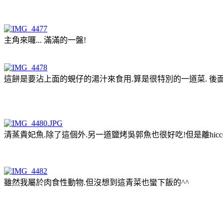
主角來囉... 滿滿的一盤!
這餅是要沾上面的蜆仔的湯汁來食用.算是很特別的一道菜. 後
清蒸貴妃魚.除了這個外.另一道鹽烤吳郭魚也很好吃!但是離hicc
雖然我屬於肉食性動物.但沒想到這青菜也蠻下飯的^^