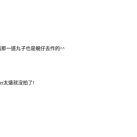
面那一道丸子也是蜆仔去作的^^
er太遠就沒拍了!