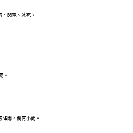
雷、閃電、冰雹。
雨。
有降雨。偶有小雨。