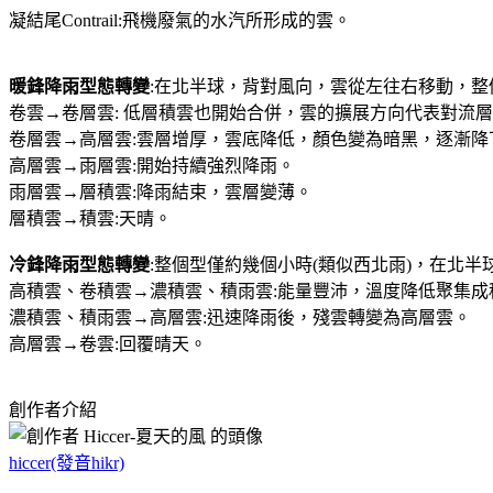
凝結尾Contrail:飛機廢氣的水汽所形成的雲。
暖鋒降雨型態轉變
:在北半球，背對風向，雲從左往右移動，
卷雲→卷層雲: 低層積雲也開始合併，雲的擴展方向代表對流
卷層雲→高層雲:雲層增厚，雲底降低，顏色變為暗黑，逐漸降
高層雲→雨層雲:開始持續強烈降雨。
雨層雲→層積雲:降雨結束，雲層變薄。
層積雲→積雲:天晴。
冷鋒降雨型態轉變
:整個型僅約幾個小時(類似西北雨)，在北
高積雲、卷積雲→濃積雲、積雨雲:能量豐沛，溫度降低聚集成
濃積雲、積雨雲→高層雲:迅速降雨後，殘雲轉變為高層雲。
高層雲→卷雲:回覆晴天。
創作者介紹
hiccer(發音hikr)