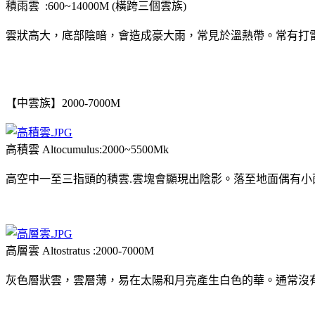
積雨雲 :600~14000M (橫跨三個雲族)
雲狀高大，底部陰暗，會造成豪大雨，常見於溫熱帶。常有打
【中雲族】2000-7000M
高積雲 Altocumulus:2000~5500Mk
高空中一至三指頭的積雲.雲塊會顯現出陰影。落至地面偶有小
高層雲 Altostratus :2000-7000M
灰色層狀雲，雲層薄，易在太陽和月亮產生白色的華。通常沒