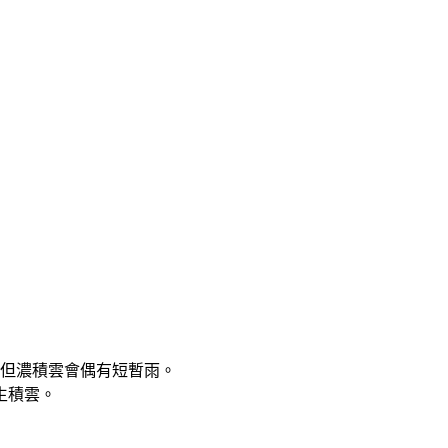
，但濃積雲會偶有短暫雨。
生積雲。