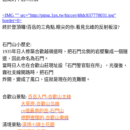
<IMG "" src="http://pimg.1px.tw/hiccer/48dc837778031.jpg"
border=0>
終於登頂囉!百岳的三角點.眼尖的你.看見北峰的反射板沒?
石門山小歷史:
1935年日人修築合歡越嶺道時，把石門北側的岩壁鑿成一個隧
道，因此命名為石門。
當時日人也在合歡山莊現址設「石門警官駐在所」，光復後，
霧社支線開路時，把石門
炸開，變成了風口，這就是現在的克難關。
合歡山景點:
百岳入門-合歡山主峰
大草原-合歡山北峰
cp值最高的岳-石門山
視野遼闊的-合歡山東峰
清境景點:
清境小瑞士花園