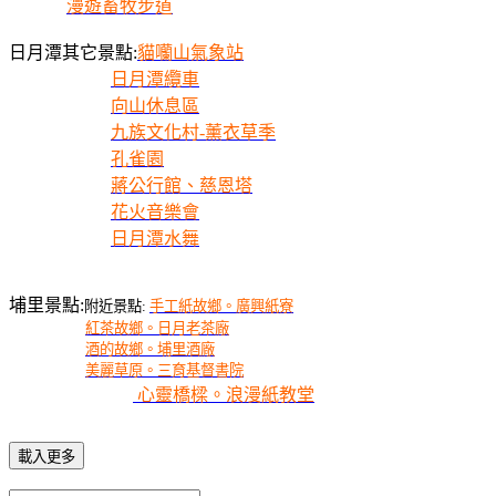
漫遊畜牧步道
日月潭其它景點:
貓囒山氣象站
日月潭纜車
向山休息區
九族文化村-薰衣草季
孔雀園
蔣公行館、慈恩塔
花火音樂會
日月潭水舞
埔里景點:
附近景點:
手工紙故鄉。廣興紙寮
紅茶故鄉。日月老茶廠
酒的故鄉。埔里酒廠
美麗草原。三育基督書院
心靈橋樑。浪漫紙教堂
載入更多