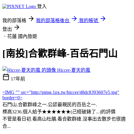
登入
我的部落格
我的部落格後台
我的帳號
登出
．花蓮
國內旅遊
[南投]合歡群峰-百岳石門山
Hiccer-夏天的風
17年前
<IMG "" src="http://pimg.1px.tw/hiccer/48dc8393607e5.jpg"
border=0>
石門山.合歡群峰之一.公認最親民的百岳之一.
標高3236.個人給予★★★★★★(己經破錶了...)的評價
不管是看日初.看高山杜鵑.看合歡群峰.沒事出去散步也很適
合...