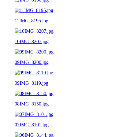
11IMG_8195.jpg
10IMG_8207.jpg
09IMG_8200.jpg
09IMG_8119.jpg
08IMG_8150.jpg
07IMG_8101.jpg