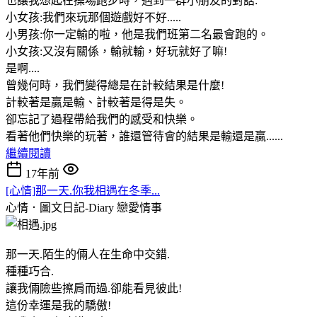
也讓我想起在操場跑步時，遇到一群小朋友的對話:
小女孩:我們來玩那個遊戲好不好.....
小男孩:你一定輸的啦，他是我們班第二名最會跑的。
小女孩:又沒有關係，輸就輸，好玩就好了嘛!
是啊....
曾幾何時，我們變得總是在計較結果是什麼!
計較著是贏是輸、計較著是得是失。
卻忘記了過程帶給我們的感受和快樂。
看著他們快樂的玩著，誰還管待會的結果是輸還是贏......
繼續閱讀
17年前
[心情]那一天.你我相遇在冬季...
心情．圖文日記-Diary
戀愛情事
那一天.陌生的倆人在生命中交錯.
種種巧合.
讓我倆險些擦肩而過.卻能看見彼此!
這份幸運是我的驕傲!