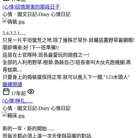
[心情]回憶屏東的那段日子
心情．圖文日記-Diary
心情日記
5.4.3.2.1.....
只見一片平坦蠻荒之地.除了幾株芒草外.就屬這叢野草最顯眼!
隨即傳來:好 !下一班準備!!
這是在士官隊時.班長最愛玩的遊戲之一!
全部的人利用野草.樹葉.偽裝自己!班長會叫大伙先跑幾圈.再
青蛙跳....
只要身上的偽裝還保持正常.就可以進入下一關."123木頭人"
繼續閱讀
17年前
[心情]掙扎......
心情．圖文日記-Diary
心情日記
新的一年，新的開始......
而每天都必須上演一次天使與惡魔的對話.