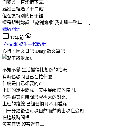
而我會一直珍惜下去.....
雖然己經過了十二點!
但在這特別的日子裡.
還是想對妳說:「謝謝妳!陪我走過一整年......」
繼續閱讀
17年前
[心情]和蝸牛一起散步
心情．圖文日記-Diary
散文筆記
不知不覺.生活變得比想像的忙碌.
有時也想問自己在忙什麼.
什麼是自己想要的?
上班的途中變成一天中最緩慢的時間.
似乎跟其它時間形成極大的對比.
上班的路線.己經習慣到不用看路.
四十分鐘後也可以自然而然的出現在公司.
在這段時間裡..
沒有音樂.沒有聲音.....