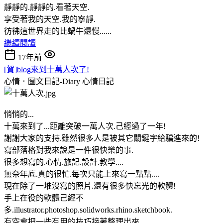
靜靜的.靜靜的.看著天空.
享受著我的天空.我的寧靜.
彷彿這世界走的比蝸牛還慢......
繼續閱讀
17年前
[賀]blog來到十萬人次了!
心情．圖文日記-Diary
心情日記
悄悄的...
十萬來到了...距離突破一萬人次.己經過了一年!
謝謝大家的支持.雖然很多人是被其它關鍵字給騙進來的!
寫部落格對我來說是一件很快樂的事.
很多想寫的.心情.旅記.設計.教學....
無奈年底.真的很忙.每次只能上來寫一點點....
現在除了一堆沒寫的照片.還有很多快忘光的軟體!
手上在役的軟體己經不
多.illustrator.photoshop.solidworks.rhino.sketchbook.
有空會把一些有用的技巧接著整理出來.