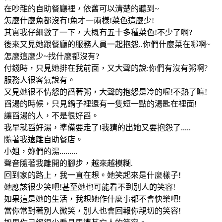
在吵雜的自助餐廳裡，依舊可以清楚的聽到~
怎麼什麼魚都沒有!魚才一兩樣!菜色這麼少!
其實我仔細數了一下，大概有五十多種菜色!不少了啊?
後來又見她跟餐廳的服務人員一起抱怨..你們什麼菜在哪啊~
怎麼這麼少~找什麼都沒有?
付錢時，只見她排在我前面，又大聲的說:你們有沒有粥啊?
服務人很客氣說有。
又見她很不情怨的舀著粥，大聲的抱怨是冷的喔!不熱了嘛!
舀湯的時候，只見鍋子裡還有一隻短一點的湯匙在裡面!
讓舀湯的人，不是很好舀。
我早就舀好湯，準備要走了!我猜的出她又要抱怨了.....
隨著我遠離自助餐店。
小姐，妳們的湯.........
聲音隨著我離開的腳步，越來越模糊.
回到家的路上，我一直在想。她笑起來是什麼樣子!
她應該很少笑吧!甚至她也可能看不到別人的笑容!
如果這是她的生活，我想她作什麼事都不會快樂吧!
當你常對著別人微笑，別人也會回報你親切的笑容!