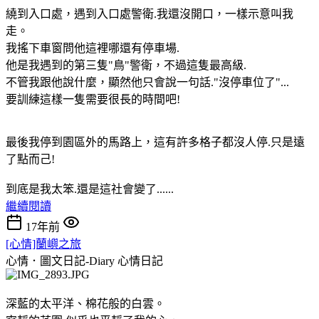
繞到入口處，遇到入口處警衛.我還沒開口，一樣示意叫我
走。
我搖下車窗問他這裡哪還有停車場.
他是我遇到的第三隻"鳥"警衛，不過這隻最高級.
不管我跟他說什麼，顯然他只會說一句話."沒停車位了"...
要訓練這樣一隻需要很長的時間吧!
最後我停到園區外的馬路上，這有許多格子都沒人停.只是遠
了點而己!
到底是我太笨.還是這社會變了......
繼續閱讀
17年前
[心情]蘭嶼之旅
心情．圖文日記-Diary
心情日記
深藍的太平洋、棉花般的白雲。