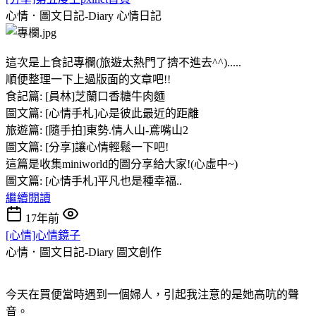
心情．圖文日記-Diary
心情日記
這次是上食記專欄(旅遊太熱門了擠不進去^^).....
順便整理一下上過版面的文章吧!!
食記篇: [員林]芝蘭口香糖牛肉麵
圖文篇: [心情手札]心是彼此最近的距離
旅遊篇: [隨手拍]東勢.情人山-鳶嘴山2
圖文篇: [分享]讓心情輕鬆一下吧!
這篇是收集miniworld的圖分享給大家!(心虛中~)
圖文篇: [心情手札]平凡也是種幸福..
繼續閱讀
17年前
[心情]心情鏡子
心情．圖文日記-Diary
圖文創作
今天在買便當時遇到一個婦人，引起我注意的是她高吭的聲
音。