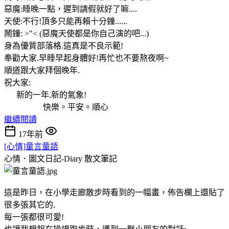
惡魔:睡晚一點，遲到請假就好了嘛....
天使:不行!頂多只能再賴十分鐘......
鬧鐘: >"< (惡魔天使都是你自己演的吧...)
身為優質部落格.這真是不良示範!
奉勸大家.早睡早起身體好!再忙也不要熬夜啊~
順道跟大家拜個晚年.
祝大家:
新的一年.新的氣象!
快樂。平安。順心
繼續閱讀
17年前
[心情]童言童語
心情．圖文日記-Diary
散文筆記
這是昨日，在小學走廊散步時看到的一幅畫，佈告欄上還貼了
很多張其它的.
每一張都很可愛!