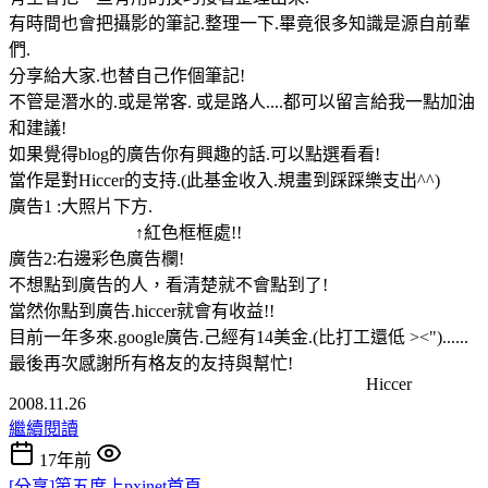
有時間也會把攝影的筆記.整理一下.畢竟很多知識是源自前輩
們.
分享給大家.也替自己作個筆記!
不管是潛水的.或是常客. 或是路人....都可以留言給我一點加油
和建議!
如果覺得blog的廣告你有興趣的話.可以點選看看!
當作是對Hiccer的支持.(此基金收入.規畫到踩踩樂支出^^)
廣告1 :大照片下方.
↑紅色框框處!!
廣告2:右邊彩色廣告欄!
不想點到廣告的人，看清楚就不會點到了!
當然你點到廣告.hiccer就會有收益!!
目前一年多來.google廣告.己經有14美金.(比打工還低 ><")......
最後再次感謝所有格友的友持與幫忙!
Hiccer
2008.11.26
繼續閱讀
17年前
[分享]第五度上pxinet首頁