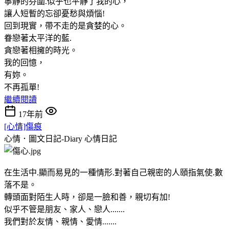
寧靜的芬圍.似乎也平靜了我的心，
讓人短暫的忘卻憂愁與煩惱!
回到現實，帶不走的是貪婪的心。
眷戀著太平洋的藍.
貪戀著相擁的時光。
我的回憶，
有妳。
不再孤單!
繼續閱讀
17年前
[心情]傷痕
心情．圖文日記-Diary
心情日記
在生活中.顯而易見的一種情形.對著自己親密的人頤指氣使.數
落不是。
轉頭面對陌生人時，卻是一臉和善，親切有加!
似乎不管是朋友、家人、戀人.......
我們對於友情、親情、愛情.......