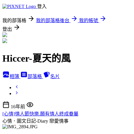
登入
我的部落格
我的部落格後台
我的帳號
登出
Hiccer-夏天的風
相簿
部落格
名片
16年前
[心情]情人節快樂.願有情人終成眷屬
心情．圖文日記-Diary
戀愛情事