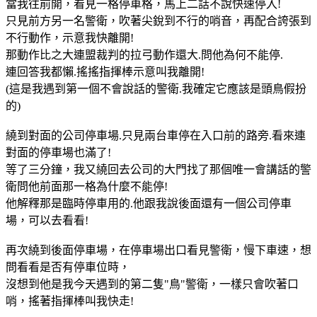
當我往前開，看見一格停車格，馬上二話不說快速停入!
只見前方另一名警衛，吹著尖銳到不行的哨音，再配合誇張到
不行動作，示意我快離開!
那動作比之大連盟裁判的拉弓動作還大.問他為何不能停.
連回答我都懶.搖搖指揮棒示意叫我離開!
(這是我遇到第一個不會說話的警衛.我確定它應該是頭鳥假扮
的)
繞到對面的公司停車場.只見兩台車停在入口前的路旁.看來連
對面的停車場也滿了!
等了三分鐘，我又繞回去公司的大門找了那個唯一會講話的警
衛問他前面那一格為什麼不能停!
他解釋那是臨時停車用的.他跟我說後面還有一個公司停車
場，可以去看看!
再次繞到後面停車場，在停車場出口看見警衛，慢下車速，想
問看看是否有停車位時，
沒想到他是我今天遇到的第二隻"鳥"警衛，一樣只會吹著口
哨，搖著指揮棒叫我快走!