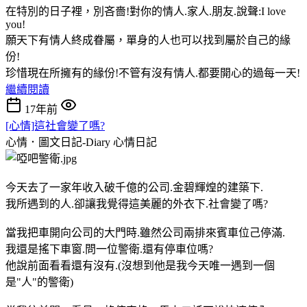
在特別的日子裡，別吝嗇!對你的情人.家人.朋友.說聲:I love
you!
願天下有情人終成眷屬，單身的人也可以找到屬於自己的緣
份!
珍惜現在所擁有的緣份!不管有沒有情人.都要開心的過每一天!
繼續閱讀
17年前
[心情]這社會變了嗎?
心情．圖文日記-Diary
心情日記
今天去了一家年收入破千億的公司.金碧輝煌的建築下.
我所遇到的人.卻讓我覺得這美麗的外衣下.社會變了嗎?
當我把車開向公司的大門時.雖然公司兩排來賓車位己停滿.
我還是搖下車窗.問一位警衛.還有停車位嗎?
他說前面看看還有沒有.(沒想到他是我今天唯一遇到一個
是"人"的警衛)